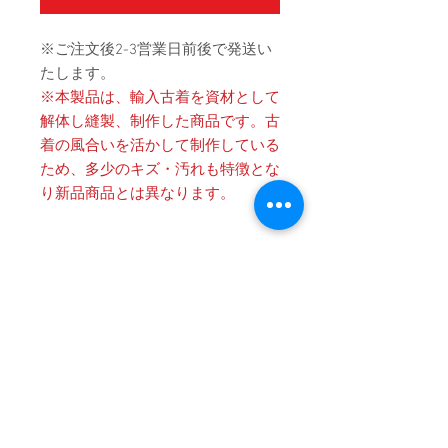
※ご注文後2-3営業日前後で発送い
たします。
※本製品は、輸入古着を資材として
解体し縫製、制作した商品です。古
着の風合いを活かして制作している
ため、多少のキズ・汚れも特徴とな
り新品商品とは異なります。
Product Details
〔商品名〕Vintage Remake Knee Cross
消費税・送料・発送について
Patch Flare Denim Jeans / BLUE
価格は税込の表記となります。
〔素材〕コットン100%
ご注意 / 免責事項
お支払い方法はクレジットカード
によるご決済となります。
〔サイズ〕
同時間帯にご購入されるお客様が殺到
送料は別途頂戴いたします。数量
した場合、在庫連動システムの自動処
ONE OFF
と重さ、または同梱する商品の有
理が追いつかず、ご購入いただいた商