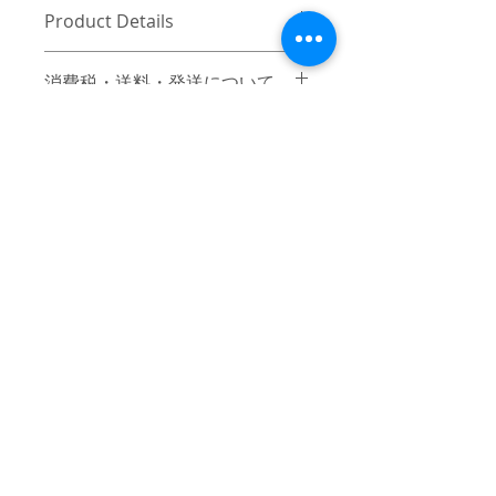
Product Details
MATERIAL：COTTON100％
消費税・送料・発送について
SIZE：
【S】ウエスト78cm / 股上26cm / 股下
価格は税込の表記となります。
88cm / 裾幅 16cm / もも周り50cm
ご注意 / 免責事項
お支払い方法はクレジットカード
によるご決済となります。
【返品／交換／キャンセルについて】
送料は別途頂戴いたします 。数量
ご注文確定後のキャンセルおよびサイ
と重さ、または同梱する商品の有
ズ交換はお受付け出来かねますので、
無により変動致しますので、詳細
予めご了承ください。また、万一、不
はカート上にてご確認ください。
良品の場合は、着払いにてご返品後、
ヤマト運輸にてご発送いたしま
良品と交換致します。但し、ハンドメ
す。原則、即日〜4営業日以内にご
イド品固有の個体差などは不良品とは
© 2017 mindseeker ALL RIGHT RESERVED.
発送予定となります。お届け日の
認められません。 商品に明らかな欠
指定はできません。
≫Terms of Use / 利用規
陥がある場合を除き、返品及び交換に
別々のカートでご注文いただいた
約
は応じられませんのでご了承くださ
商品を、購入後にまとめて梱包・
い。
≫About Overseas Shipping / 海外発送
出荷することはできかねます。同
また、不良品の交換をご希望の場合で
一住所にお届けする場合でも、カ
≫Operating company / 運営会
も、弊社に同商品のストックが無くな
ートごとの注文別にご発送致しま
社
ってしまった際は、代金の返還にてご
す。