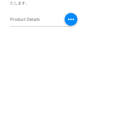
たします。
Product Details
〔商品名〕ONE POINT HEART LOGO L/S
消費税・送料・発送について
TEE / LIGHT BLUE
価格は税込の表記となります。
〔素材〕コットン100%
ご注意 / 免責事項
お支払い方法はクレジットカード
（VISA / Master / AMEX）によるご
〔サイズ〕
同時間帯にご購入されるお客様が殺到
決済となります。
した場合、在庫連動システムの自動処
1
2
3
送料は別途頂戴いたします。数量
理が追いつかず、ご購入いただいた商
と重さ、または同梱する商品の有
品が実際は在庫切れとなっている場合
身丈
74
76
78
無により変動致しますので、詳細
がございます。その際は、誠に申し訳
はカート上にてご確認ください。
ございませんが、弊社よりお客様にそ
身幅
65
68
71
ご注文後7-10営業日前後で発送い
の旨をご連絡のうえ、キャンセル処理
© 2017 mindseeker ALL RIGHT RESERVED.
たします。日本国内は主にヤマト
をさせていただきますので予めご了承
肩幅
65
68
71
運輸、日本国外は主にFEDEXにて
≫Terms of Use / 利用規
頂けますようお願い申し上げます。
ご発送いたします。
約
袖丈
57
59
61
日本国外の発送の際にかかる関税
-
≫About Overseas Shipping / 海外発送
はお客様にご負担いただきますの