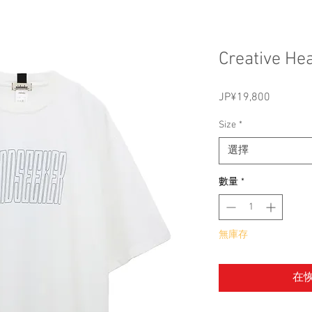
Creative He
JP¥19,800
價
格
Size
*
選擇
數量
*
無庫存
在